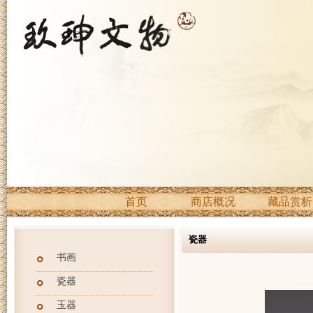
首页
商店概况
藏品赏析
瓷器
书画
瓷器
玉器