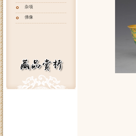
杂项
佛像