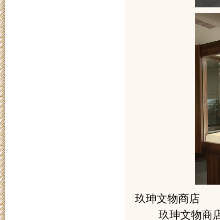
玖珅文物商店
玖珅文物商店隶