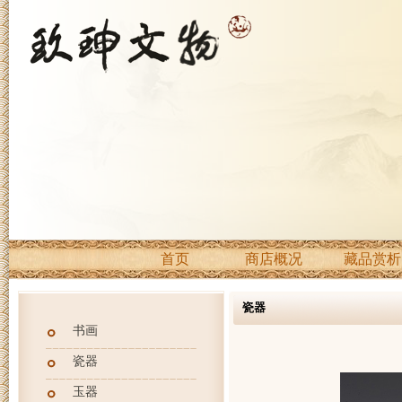
首页
商店概况
藏品赏析
瓷器
书画
瓷器
玉器