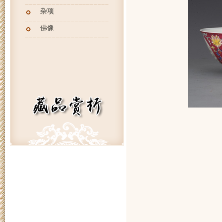
杂项
佛像