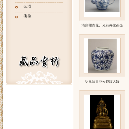
杂项
佛像
清康熙青花开光花卉纹茶壶
明嘉靖青花云鹤纹大罐