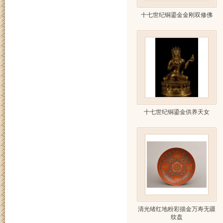
十七世纪铜鎏金金刚双修佛
十七世纪铜鎏金供养天女
清光绪红地粉彩描金万寿无疆
纹盘